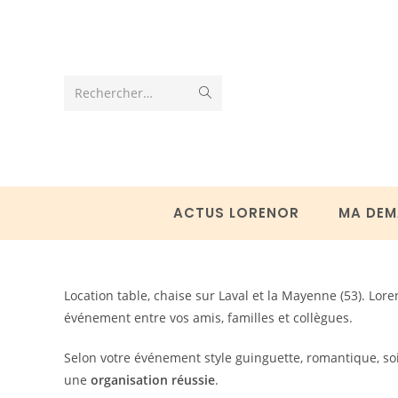
Skip
to
content
Envoyer
Rechercher…
la
recherche
ACTUS LORENOR
MA DEM
Location table, chaise sur Laval et la Mayenne (53). Lo
événement entre vos amis, familles et collègues.
Selon votre événement style guinguette, romantique, soi
une
organisation réussie
.