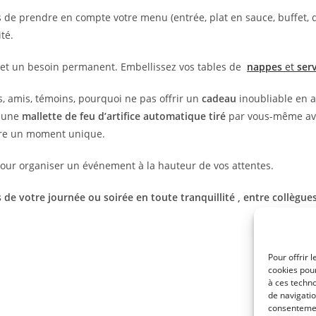
 de prendre en compte votre menu (entrée, plat en sauce, buffet, d
té.
3) et un besoin permanent. Embellissez vos tables de
nappes
et
ser
, amis, témoins, pourquoi ne pas offrir un
cadeau
inoubliable en a
c une
mallette de feu d’artifice automatique tiré
par vous-même a
re un moment unique.
our organiser un événement à la hauteur de vos attentes.
 de votre journée ou soirée en toute tranquillité , entre collègue
Pour offrir 
cookies pour
à ces techn
de navigatio
consentement