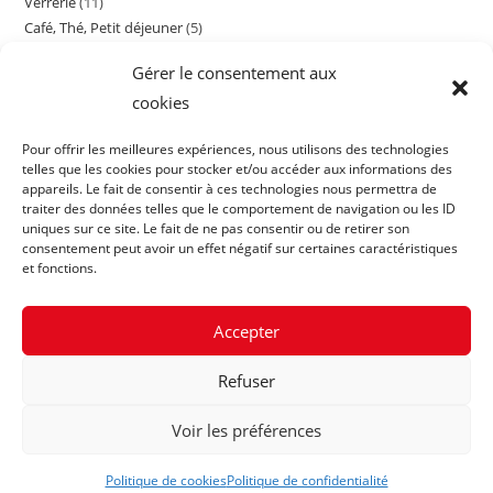
Verrerie
11
11
produits
Café, Thé, Petit déjeuner
5
5
produits
Cocktail
15
15
produits
Gérer le consentement aux
Contenants Divers
16
16
produits
cookies
Matériels fruits de mer
5
5
produits
produits
Pour offrir les meilleures expériences, nous utilisons des technologies
telles que les cookies pour stocker et/ou accéder aux informations des
appareils. Le fait de consentir à ces technologies nous permettra de
traiter des données telles que le comportement de navigation ou les ID
uniques sur ce site. Le fait de ne pas consentir ou de retirer son
consentement peut avoir un effet négatif sur certaines caractéristiques
et fonctions.
Accepter
Refuser
Voir les préférences
© 2026 LORENOR
Politique de cookies
Politique de confidentialité