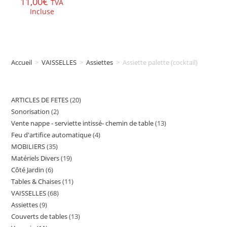
11,00
€
TVA
Incluse
Accueil
>
VAISSELLES
>
Assiettes
>
Assiette palette (cocktail)
ARTICLES DE FETES
20
20
Sonorisation
2
2
produits
Vente nappe - serviette intissé- chemin de table
13
13
produits
Feu d'artifice automatique
4
4
produits
MOBILIERS
35
35
produits
Matériels Divers
19
19
produits
Côté Jardin
6
6
produits
Tables & Chaises
11
11
produits
VAISSELLES
68
68
produits
Assiettes
9
9
produits
Couverts de tables
13
13
produits