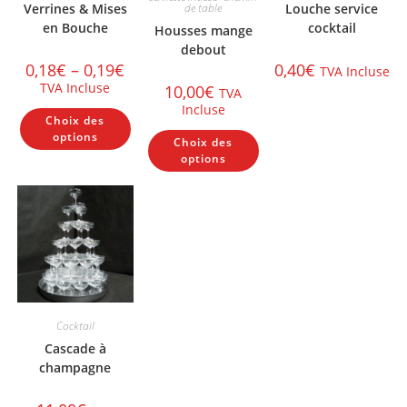
Verrines & Mises
de table
Louche service
en Bouche
cocktail
Housses mange
debout
0,18
€
–
0,19
€
0,40
€
TVA Incluse
TVA Incluse
10,00
€
TVA
Incluse
Ce
Choix des
produit
Ce
a
options
Choix des
produit
plusieurs
a
options
variations.
plusieurs
Les
variations.
options
Les
peuvent
options
être
peuvent
choisies
être
sur
choisies
la
sur
page
la
du
page
produit
du
produit
Cocktail
Cascade à
champagne