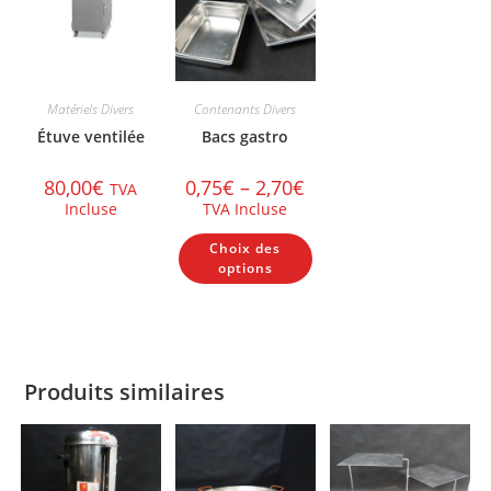
Matériels Divers
Contenants Divers
Étuve ventilée
Bacs gastro
80,00
€
0,75
€
–
2,70
€
TVA
Incluse
TVA Incluse
Ce
Choix des
produit
a
options
plusieurs
variations.
Les
options
peuvent
être
choisies
Produits similaires
sur
la
page
du
produit