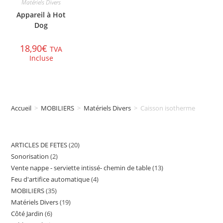
Matériels Divers
Appareil à Hot
Dog
18,90
€
TVA
Incluse
Accueil
>
MOBILIERS
>
Matériels Divers
>
Caisson isotherme
ARTICLES DE FETES
20
20
Sonorisation
2
2
produits
Vente nappe - serviette intissé- chemin de table
13
13
produits
Feu d'artifice automatique
4
4
produits
MOBILIERS
35
35
produits
Matériels Divers
19
19
produits
Côté Jardin
6
6
produits