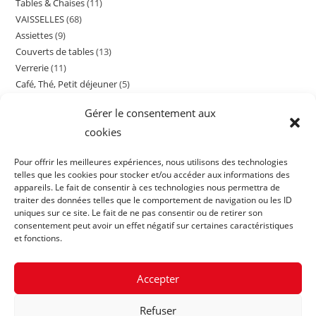
Tables & Chaises
11
11
produits
VAISSELLES
68
68
produits
Assiettes
9
9
produits
Couverts de tables
13
13
produits
Verrerie
11
11
produits
Café, Thé, Petit déjeuner
5
5
produits
Cocktail
15
15
produits
Gérer le consentement aux
Contenants Divers
16
16
produits
cookies
Matériels fruits de mer
5
5
produits
produits
Pour offrir les meilleures expériences, nous utilisons des technologies
telles que les cookies pour stocker et/ou accéder aux informations des
appareils. Le fait de consentir à ces technologies nous permettra de
traiter des données telles que le comportement de navigation ou les ID
uniques sur ce site. Le fait de ne pas consentir ou de retirer son
consentement peut avoir un effet négatif sur certaines caractéristiques
et fonctions.
Accepter
Refuser