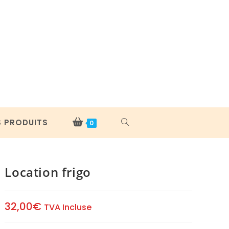
S PRODUITS
TOGGLE
0
WEBSITE
Location frigo
SEARCH
32,00
€
TVA Incluse