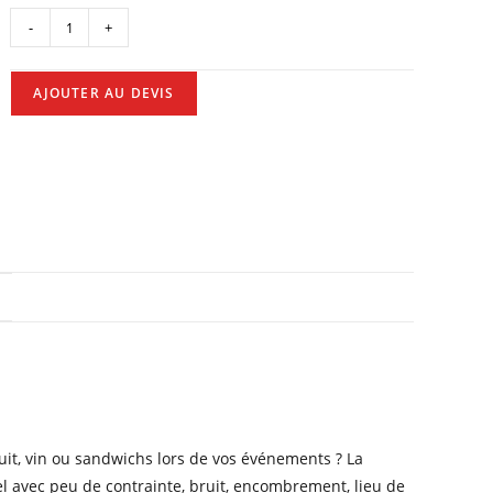
quantité
-
+
de
Location
AJOUTER AU DEVIS
frigo
N
ruit, vin ou sandwichs lors de vos événements ? La
el avec peu de contrainte, bruit, encombrement, lieu de