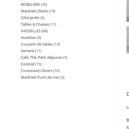
MOBILIERS
35
35
produits
Matériels Divers
19
19
produits
Côté Jardin
6
6
produits
Tables & Chaises
11
11
produits
VAISSELLES
68
68
produits
Assiettes
9
9
produits
Couverts de tables
13
13
produits
Verrerie
11
11
produits
Café, Thé, Petit déjeuner
5
5
produits
Cocktail
15
15
produits
Contenants Divers
16
16
produits
Matériels fruits de mer
5
5
produits
produits
D
L
B
l