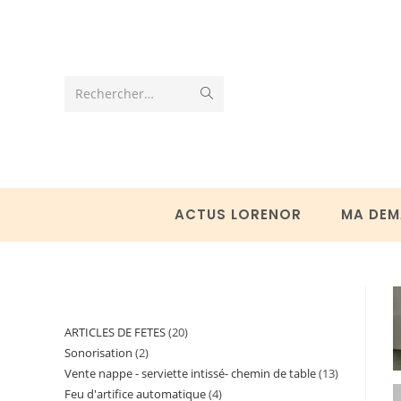
Skip
to
content
Envoyer
Rechercher…
la
recherche
ACTUS LORENOR
MA DEM
ARTICLES DE FETES
20
20
Sonorisation
2
2
produits
Vente nappe - serviette intissé- chemin de table
13
13
produits
Feu d'artifice automatique
4
4
produits