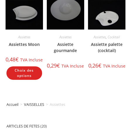
êt
sur
sur
ch
la
la
su
page
page
la
du
du
pa
produit
produit
du
pr
Assiettes
Assiettes
Assiettes
,
Cocktail
Assiettes Moon
Assiette
Assiette palette
gourmande
(cocktail)
0,48
€
TVA Incluse
0,29
€
0,26
€
TVA Incluse
TVA Incluse
Ce
Choix des
produit
a
options
plusieurs
variations.
Les
options
peuvent
être
choisies
Accueil
>
VAISSELLES
>
Assiettes
sur
la
page
du
produit
ARTICLES DE FETES
20
20