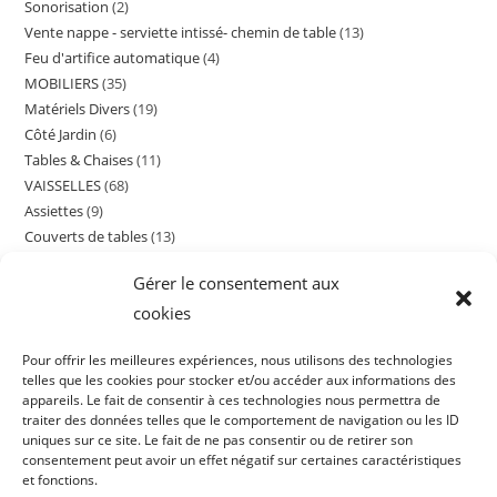
Sonorisation
2
2
produits
Vente nappe - serviette intissé- chemin de table
13
13
produits
Feu d'artifice automatique
4
4
produits
MOBILIERS
35
35
produits
Matériels Divers
19
19
produits
Côté Jardin
6
6
produits
Tables & Chaises
11
11
produits
VAISSELLES
68
68
produits
Assiettes
9
9
produits
Couverts de tables
13
13
produits
Verrerie
11
11
produits
Gérer le consentement aux
Café, Thé, Petit déjeuner
5
5
produits
cookies
Cocktail
15
15
produits
Contenants Divers
16
16
produits
Pour offrir les meilleures expériences, nous utilisons des technologies
Matériels fruits de mer
5
5
produits
telles que les cookies pour stocker et/ou accéder aux informations des
produits
appareils. Le fait de consentir à ces technologies nous permettra de
traiter des données telles que le comportement de navigation ou les ID
uniques sur ce site. Le fait de ne pas consentir ou de retirer son
consentement peut avoir un effet négatif sur certaines caractéristiques
et fonctions.