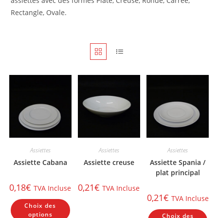
assiettes avec des formes Plate, Creuse, Ronde, Carrée,
Rectangle, Ovale.
Assiettes
Assiettes
Assiettes
Assiette Cabana
Assiette creuse
Assiette Spania /
plat principal
0,18
€
0,21
€
TVA Incluse
TVA Incluse
0,21
€
TVA Incluse
Ce
Choix des
produit
Ce
a
options
Choix des
pr