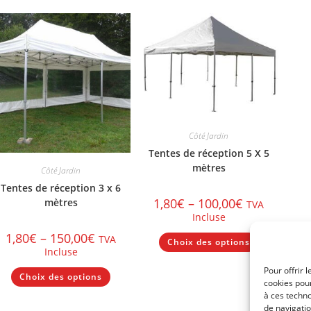
Les
options
peuvent
être
choisies
sur
la
page
du
produit
Côté Jardin
Tentes de réception 5 X 5
mètres
Côté Jardin
Tentes de réception 3 x 6
1,80
€
–
100,00
€
mètres
TVA
Incluse
Ce
1,80
€
–
150,00
€
TVA
Choix des options
produit
Incluse
a
plusieurs
Ce
Pour offrir 
variations.
Choix des options
produit
Les
cookies pour
a
options
à ces techn
plusieurs
peuvent
variations.
de navigatio