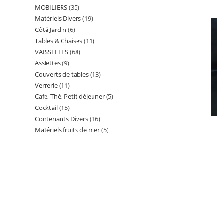
MOBILIERS
35
35
produits
Matériels Divers
19
19
produits
Côté Jardin
6
6
produits
Tables & Chaises
11
11
produits
VAISSELLES
68
68
produits
Assiettes
9
9
produits
Couverts de tables
13
13
produits
Verrerie
11
11
produits
Café, Thé, Petit déjeuner
5
5
produits
Cocktail
15
15
produits
Contenants Divers
16
16
produits
Matériels fruits de mer
5
5
produits
produits