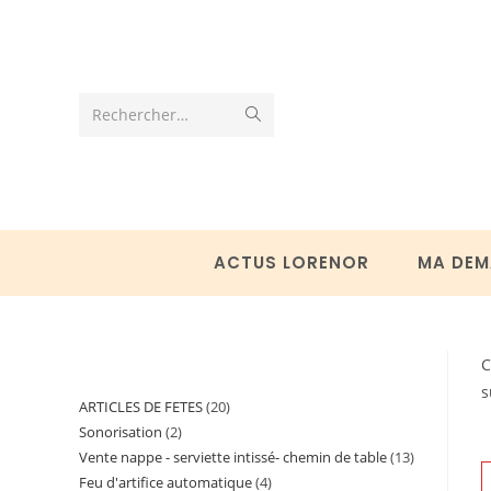
Skip
to
content
Envoyer
Rechercher…
la
recherche
ACTUS LORENOR
MA DEM
C
s
ARTICLES DE FETES
20
20
Sonorisation
2
2
produits
Vente nappe - serviette intissé- chemin de table
13
13
produits
Feu d'artifice automatique
4
4
produits