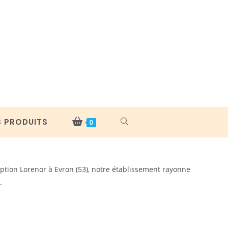
S PRODUITS
TOGGLE
0
WEBSITE
eption Lorenor à Evron (53), notre établissement rayonne
.
SEARCH
VOIR :
50
100
TOUS