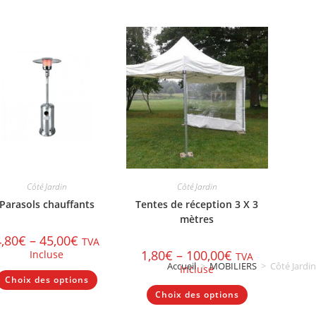
Côté Jardin
Côté Jardin
Parasols chauffants
Tentes de réception 3 X 3
mètres
4,80
€
–
45,00
€
TVA
1,80
€
–
100,00
€
Incluse
TVA
Accueil
>
MOBILIERS
>
Côté Jardin
Incluse
Ce
Choix des options
produit
Ce
a
Choix des options
produit
plusieurs
a
variations.