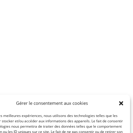
plusieurs
Les
variations.
options
Les
peuvent
options
être
peuvent
choisies
être
sur
choisies
la
sur
page
la
du
page
produit
du
produit
Gérer le consentement aux cookies
les meilleures expériences, nous utilisons des technologies telles que les
 stocker et/ou accéder aux informations des appareils. Le fait de consentir
ologies nous permettra de traiter des données telles que le comportement
n ou les ID uniques sur ce site. Le fait de ne pas consentir ou de retirer son